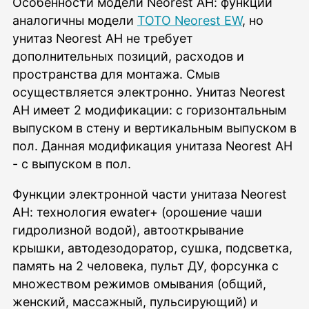
Особенности модели Neorest AH: функции
аналогичны модели
TOTO Neorest EW
, но
унитаз Neorest AH не требует
дополнительных позиций, расходов и
пространства для монтажа. Смыв
осуществляется электронно. Унитаз Neorest
AH имеет 2 модификации: с горизонтальным
выпуском в стену и вертикальным выпуском в
пол. Данная модификация унитаза Neorest AH
- с выпуском в пол.
Функции электронной части унитаза Neorest
AH: технология ewater+ (орошение чаши
гидролизной водой), автооткрывание
крышки, автодезодоратор, сушка, подсветка,
память на 2 человека, пульт ДУ, форсунка с
множеством режимов омывания (общий,
женский, массажный, пульсирующий) и