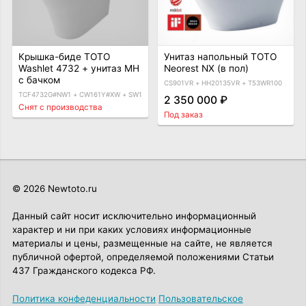
Крышка-биде TOTO
Унитаз напольный TOTO
Washlet 4732 + унитаз MH
Neorest NX (в пол)
с бачком
CS901VR + HH20135VR + T53WR100
TCF4732G#NW1 + CW161Y#XW + SW10044G1
2 350 000 ₽
Снят с производства
Под заказ
© 2026 Newtoto.ru
Данный сайт носит исключительно информационный
характер и ни при каких условиях информационные
материалы и цены, размещенные на сайте, не является
публичной офертой, определяемой положениями Статьи
437 Гражданского кодекса РФ.
Политика конфеденциальности
Пользовательское