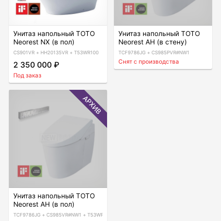
Унитаз напольный TOTO
Унитаз напольный TOTO
Neorest NX (в пол)
Neorest AH (в стену)
CS901VR + HH20135VR + T53WR100
TCF9786JG + CS985PVR#NW1
Снят с производства
2 350 000 ₽
Под заказ
АРХИВ
Унитаз напольный TOTO
Neorest AH (в пол)
TCF9786JG + CS985VR#NW1 + T53WR100