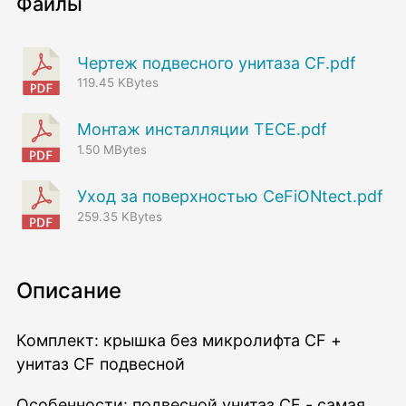
Файлы
чертеж подвесного унитаза CF.pdf
119.45 KBytes
монтаж инсталляции TECE.pdf
1.50 MBytes
уход за поверхностью СeFiONtect.pdf
259.35 KBytes
Описание
Комплект: крышка без микролифта CF +
унитаз CF подвесной
Особенности: подвесной унитаз CF - самая