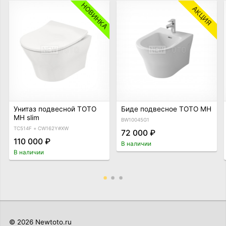
НОВИНКА
АКЦИЯ
Унитаз подвесной TOTO
Биде подвесное TOTO MH
MH slim
BW10045G1
TC514F + CW162Y#XW
72 000 ₽
110 000 ₽
В наличии
В наличии
© 2026 Newtoto.ru