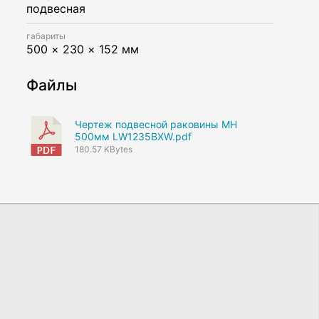
подвесная
габариты
500 × 230 × 152 мм
Файлы
Чертеж подвесной раковины MH
500мм LW1235BXW.pdf
180.57 KBytes