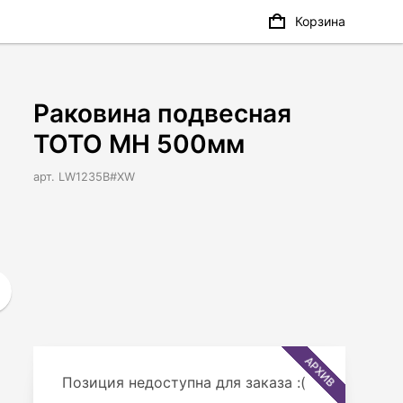
Корзина
Раковина подвесная
TOTO MH 500мм
арт. LW1235B#XW
АРХИВ
Позиция недоступна для заказа :(