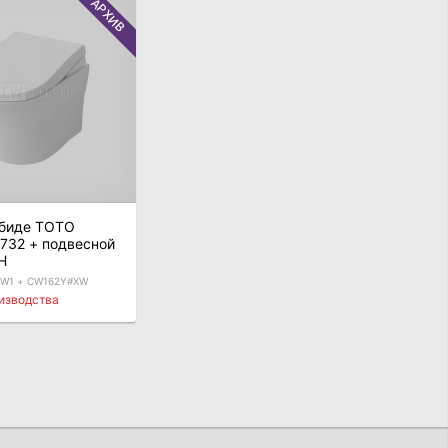
АРХИВ
биде TOTO
4732 + подвесной
H
W1 + CW162Y#XW
оизводства