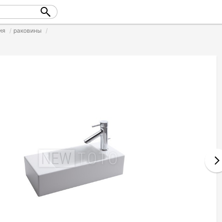
ия
раковины