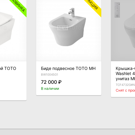
НОВИНКА
АКЦИЯ
ой TOTO
Биде подвесное TOTO MH
Крышка-
Washlet 
BW10045G1
унитаз M
72 000 ₽
TCF4732G#N
В наличии
Снят с пр