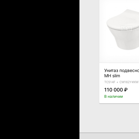
Унитаз подвесн
MH slim
TC514F + CW162Y#XW
110 000 ₽
В наличии