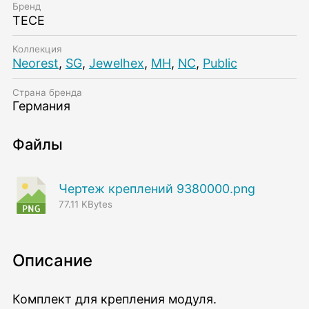
Бренд
TECE
Коллекция
Neorest
,
SG
,
Jewelhex
,
MH
,
NC
,
Public
Страна бренда
Германия
Файлы
чертеж креплений 9380000.png
77.11 KBytes
Описание
Комплект для крепления модуля.